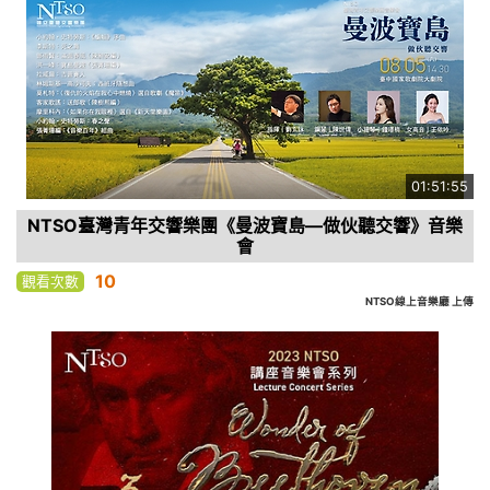
01:51:55
NTSO臺灣青年交響樂團《曼波寶島—做伙聽交響》音樂
會
10
觀看次數
NTSO線上音樂廳 上傳