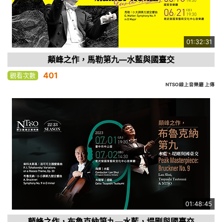
01:32:31
顛峰之作，馬勒第九—水藍與國臺交
401
觀看次數
NTSO線上音樂廳 上傳
01:48:45
顛峰之作，布魯克納第九—水藍，堤剛與國臺交