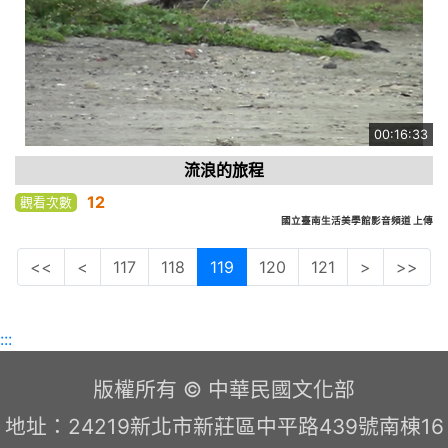
00:16:33
流浪的旅程
12
觀看次數
國立臺南生活美學館影音頻道 上傳
<<
<
117
118
119
120
121
>
>>
:::
版權所有 © 中華民國文化部
地址：24219新北市新莊區中平路439號南棟16