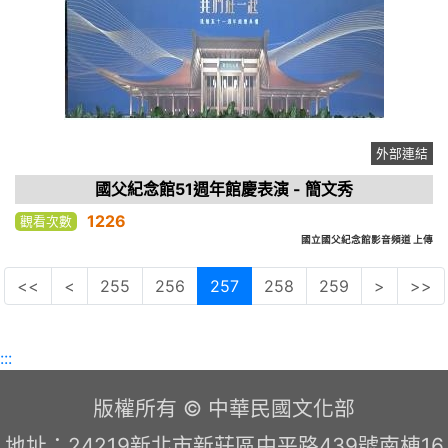
外部連結
國父紀念館51週年館慶表演 - 簡文秀
1226
觀看次數
國立國父紀念館影音頻道 上傳
<<
<
255
256
257
258
259
>
>>
:::
版權所有 © 中華民國文化部
地址：24219新北市新莊區中平路439號南棟16