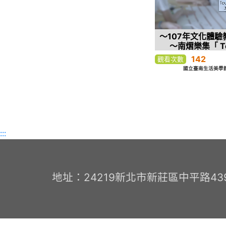
～107年文化體驗
～南熠樂集「 To
Board互動音樂
142
觀看次數
國立臺南生活美學館
:::
地址：24219新北市新莊區中平路439號