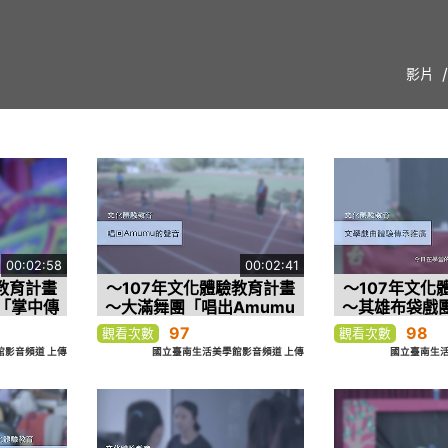
影片
00:02:58
00:02:41
教育計畫
～107年文化體驗教育計畫
～107年文化
「掌中傳
～大滿舞團「唱出Amumu
～其雄布袋戲
的聲音」
體驗傳承
97
98
觀看次數
觀看次數
影音頻道 上傳
國立臺南生活美學館影音頻道 上傳
國立臺南生活