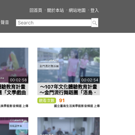
回首頁
關於本站
網站地圖
登入
聲音
00:02:58
00:02:54
體驗教育計畫
～107年文化體驗教育計畫
團「文學戲曲
～金門流行舞蹈團「浯島．
推廣」
舞島-金門舞蹈見學計畫」
91
觀看次數
美學館影音頻道 上傳
國立臺南生活美學館影音頻道 上傳