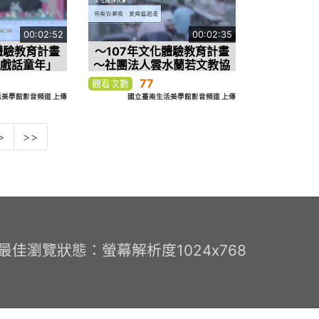
00:02:52
00:02:35
體驗教育計畫
～107年文化體驗教育計畫
玩戲話童年」
～社團法人雲水蘭若文教協
會「音樂你和我‧愛樂藝起
77
觀看次數
走」
美學館影音頻道 上傳
國立臺南生活美學館影音頻道 上傳
>
>>
0 最佳瀏覽狀態：螢幕解析度1024x768