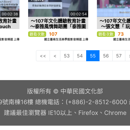
00:02:38
00:02:54
教育計畫
～107年文化體驗教育計畫
～107年文化
uch
～泰雅風情舞蹈團「泰雅圖
～張文慧「 
即時體驗」
騰舞蹈創意開發課程」
107
73
觀看次數
觀看次數
影音頻道 上傳
國立臺南生活美學館影音頻道 上傳
國立臺南生活
<<
<
53
54
55
56
57
版權所有 © 中華民國文化部
南棟16樓 總機電話：(+886)-2-8512-600
建議最佳瀏覽器 IE10以上、Firefox、Chrome