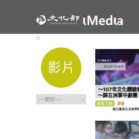
:::
:::
影片
～107年文化體驗
～錦五洲掌中劇團
薪藝」
99
觀看次數
國立臺南生活美學館