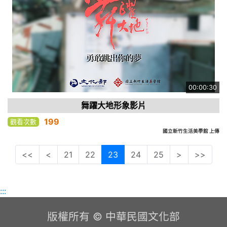
00:00:30
舞躍大地形象影片
199
觀看次數
國立新竹生活美學館 上傳
<<
<
21
22
23
24
25
>
>>
:::
版權所有 © 中華民國文化部