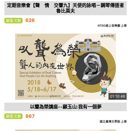
定期音樂會【聲 情 交響九】天使的詠唱－鋼琴傳道者
魯比莫夫
626
觀看次數
NTSO線上音樂廳 上傳
01:10:46
以聾為榮講座--顧玉山:我有一個夢
967
觀看次數
國立臺灣文學館 上傳