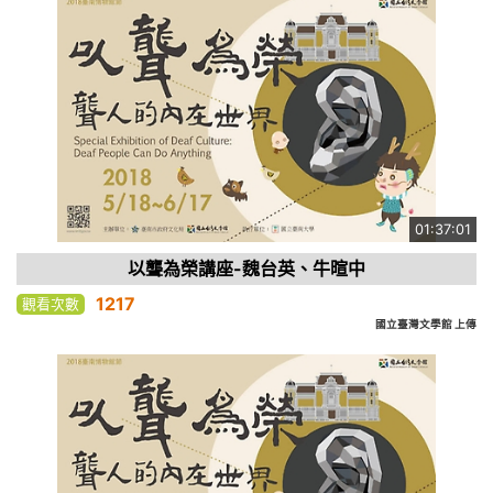
01:37:01
以聾為榮講座-魏台英、牛暄中
1217
觀看次數
國立臺灣文學館 上傳