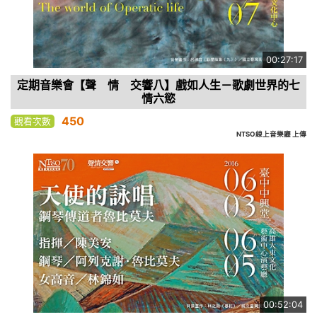
00:27:17
定期音樂會【聲 情 交響八】戲如人生－歌劇世界的七
情六慾
450
觀看次數
NTSO線上音樂廳 上傳
00:52:04