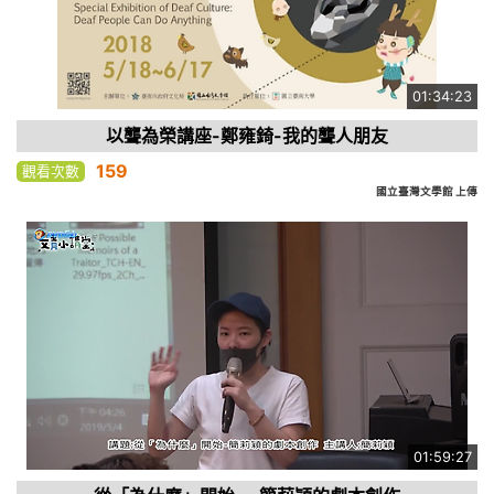
01:34:23
以聾為榮講座-鄭雍錡-我的聾人朋友
159
觀看次數
國立臺灣文學館 上傳
01:59:27