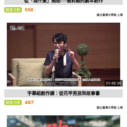
從「為什麼」開始──簡莉穎的劇本創作
556
觀看次數
國立臺灣文學館 上傳
01:48:36
字幕組創作課：從花甲男孩到故事書
487
觀看次數
國立臺灣文學館 上傳