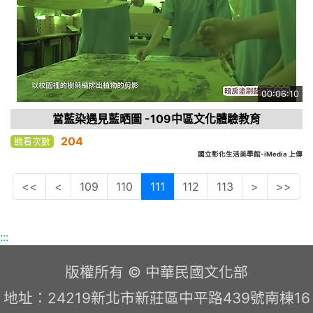
00:06:10
當藍染遇見藍晒圖 -109中區文化體驗教育
204
觀看次數
國立彰化生活美學館-iMedia 上傳
<<
<
109
110
111
112
113
>
>>
:::
版權所有 © 中華民國文化部
地址：24219新北市新莊區中平路439號南棟16