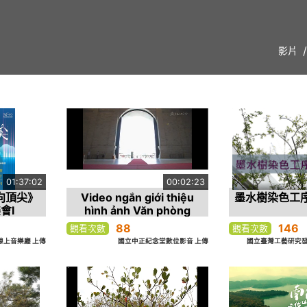
影片
01:37:02
00:02:23
邁向頂尖》
Video ngắn giới thiệu
墨水樹染色工
會I
hình ảnh Văn phòng
quản lý Nhà tưởng niệm
88
146
觀看次數
觀看次數
quốc gia Tưởng Giới
O線上音樂廳 上傳
國立中正紀念堂數位影音 上傳
國立臺灣工藝研究發
Thạch -Tiếng Việt(國立中
正紀念堂管理處簡介影片形
象短片-越語)