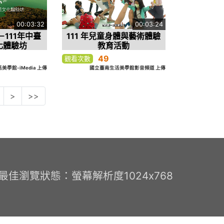
00:03:32
00:03:24
111年中臺
111 年兒童身體與藝術體驗
化體驗坊
教育活動
49
觀看次數
學館-iMedia 上傳
國立臺南生活美學館影音頻道 上傳
>
>>
0 最佳瀏覽狀態：螢幕解析度1024x768