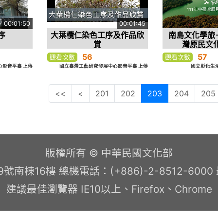
00:01:50
00:01:45
序
大葉欖仁染色工序及作品欣
南島文化學旅－
賞
灣原民文
56
57
觀看次數
觀看次數
影音平臺 上傳
國立臺灣工藝研究發展中心影音平臺 上傳
國立彰化生活美
<<
<
201
202
203
204
205
版權所有 © 中華民國文化部
南棟16樓 總機電話：(+886)-2-8512-600
建議最佳瀏覽器 IE10以上、Firefox、Chrome