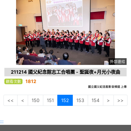
外部連結
211214 國父紀念館志工合唱團 - 聖誕夜+月光小夜曲
1812
觀看次數
國立國父紀念館影音頻道 上傳
<<
<
150
151
152
153
154
>
>>
:::