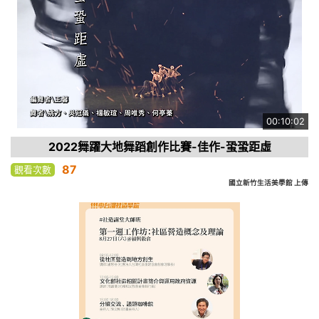
00:10:02
2022舞躍大地舞蹈創作比賽-佳作-蛩蛩距虛
87
觀看次數
國立新竹生活美學館 上傳