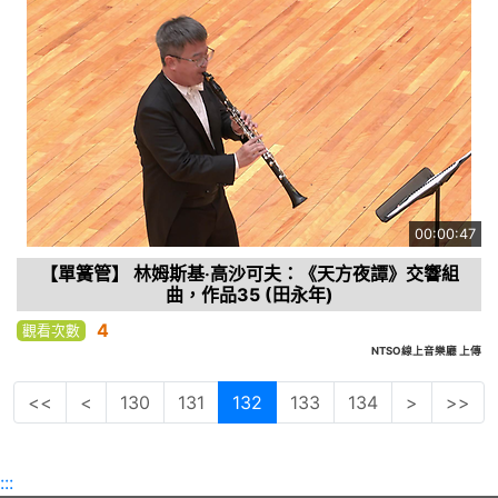
00:00:47
【單簧管】 林姆斯基‧高沙可夫：《天方夜譚》交響組
曲，作品35 (田永年)
4
觀看次數
NTSO線上音樂廳 上傳
<<
<
130
131
132
133
134
>
>>
:::