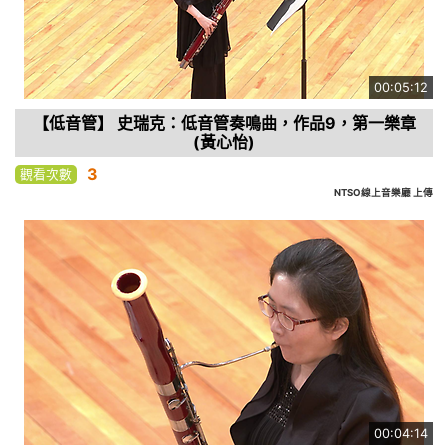
00:05:12
【低音管】 史瑞克：低音管奏鳴曲，作品9，第一樂章
(黃心怡)
3
觀看次數
NTSO線上音樂廳 上傳
00:04:14