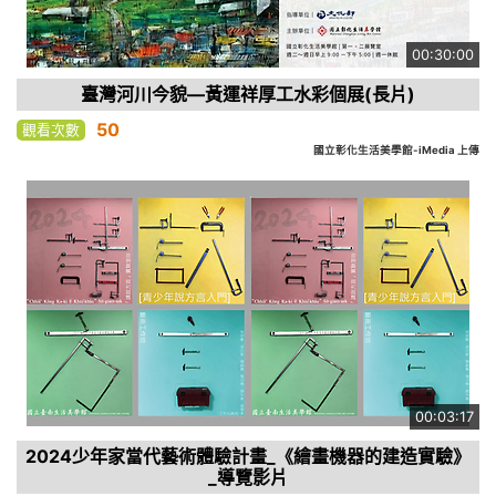
00:30:00
臺灣河川今貌—黃運祥厚工水彩個展(長片)
50
觀看次數
國立彰化生活美學館-iMedia 上傳
00:03:17
2024少年家當代藝術體驗計畫_《繪畫機器的建造實驗》
_導覽影片