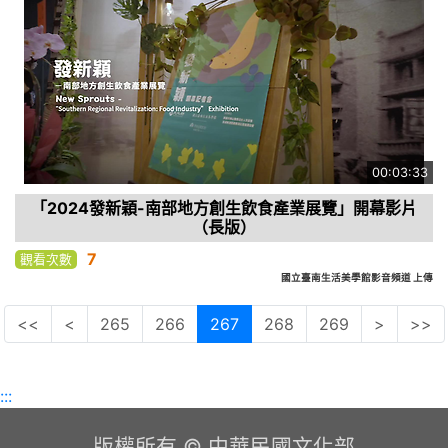
00:03:33
「2024發新穎-南部地方創生飲食產業展覽」開幕影片
（長版）
7
觀看次數
國立臺南生活美學館影音頻道 上傳
<<
<
265
266
267
268
269
>
>>
:::
版權所有 © 中華民國文化部