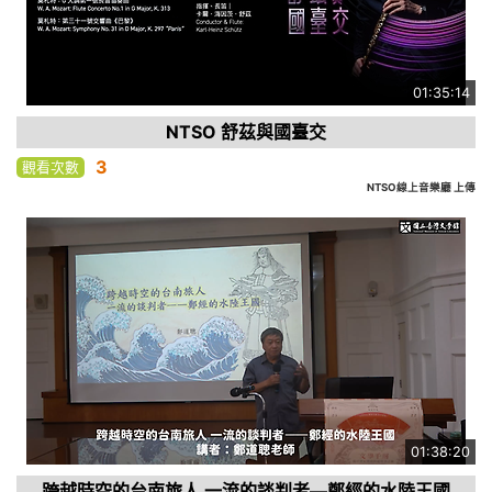
01:35:14
NTSO 舒茲與國臺交
3
觀看次數
NTSO線上音樂廳 上傳
01:38:20
跨越時空的台南旅人 一流的談判者—鄭經的水陸王國