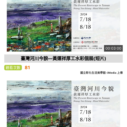
00:03:00
臺灣河川今貌—黃運祥厚工水彩個展(短片)
81
觀看次數
國立彰化生活美學館-iMedia 上傳