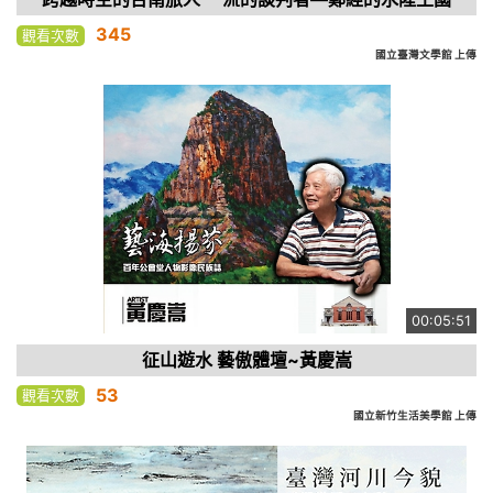
345
觀看次數
國立臺灣文學館 上傳
00:05:51
征山遊水 藝傲體壇~黃慶嵩
53
觀看次數
國立新竹生活美學館 上傳