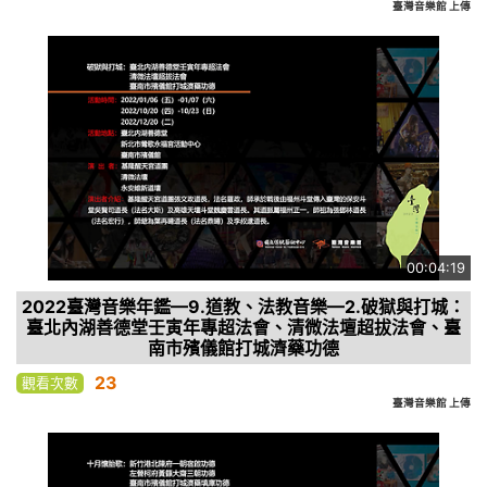
臺灣音樂館 上傳
00:04:19
2022臺灣音樂年鑑—9.道教、法教音樂—2.破獄與打城：
臺北內湖善德堂壬寅年專超法會、清微法壇超拔法會、臺
南市殯儀館打城濟藥功德
23
觀看次數
臺灣音樂館 上傳