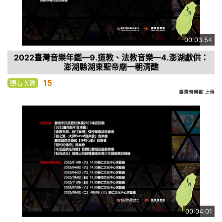
00:03:54
2022臺灣音樂年鑑—9.道教、法教音樂—4.澎湖獻供：
澎湖縣湖東聖帝廟一朝清醮
15
觀看次數
臺灣音樂館 上傳
00:04:01