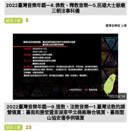
2022臺灣音樂年鑑—8.佛教、釋教音樂—5.民雄大士爺廟
三朝法事科儀
5
觀看次數
臺灣音樂館 上傳
00:04:14
2022臺灣音樂年鑑—9.道教、法教音樂—1.臺灣法教的調
營犒賞：臺南和勝堂暨澎湖東甲北極殿聯合犒賞、臺南閭
山協安壇季例犒賞
23
觀看次數