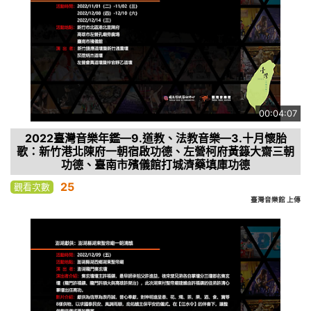
00:04:07
2022臺灣音樂年鑑—9.道教、法教音樂—3.十月懷胎
歌：新竹港北陳府一朝宿啟功德、左營柯府黃籙大齋三朝
功德、臺南市殯儀館打城濟藥填庫功德
25
觀看次數
臺灣音樂館 上傳