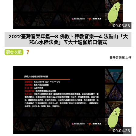
00:03:58
2022臺灣音樂年鑑—8.佛教、釋教音樂—4.法鼓山「大
悲心水陸法會」五大士瑜伽焰口儀式
7
觀看次數
臺灣音樂館 上傳
00:04:26