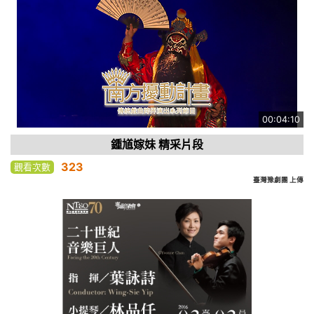
00:04:10
鍾馗嫁妹 精采片段
323
觀看次數
臺灣豫劇團 上傳