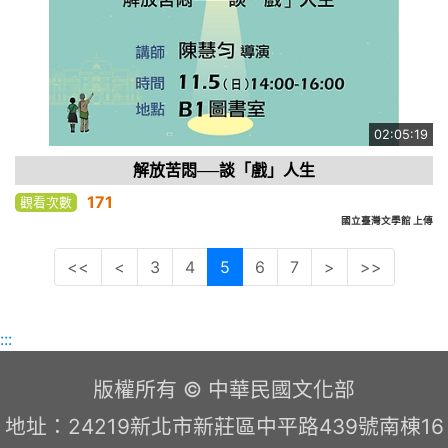
02:05:19
解放苦悶──談「戲」人生
171
觀看次數
國立臺灣文學館 上傳
<<
<
3
4
5
6
7
>
>>
:::
版權所有 © 中華民國文化部
地址：24219新北市新莊區中平路439號南棟16