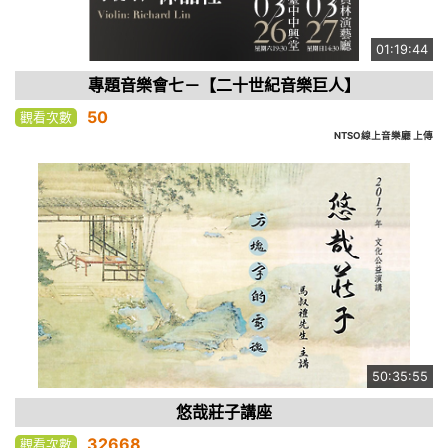
01:19:44
專題音樂會七－【二十世紀音樂巨人】
50
觀看次數
NTSO線上音樂廳 上傳
50:35:55
悠哉莊子講座
32668
觀看次數