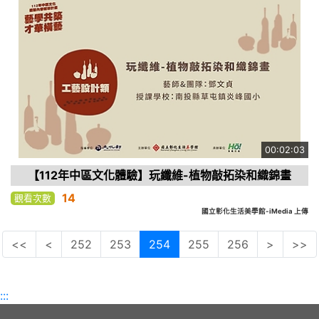
00:02:03
【112年中區文化體驗】玩纖維-植物敲拓染和織錦畫
14
觀看次數
國立彰化生活美學館-iMedia 上傳
<<
<
252
253
254
255
256
>
>>
:::