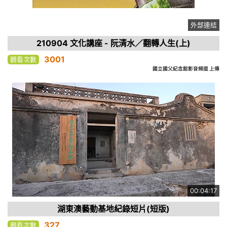
外部連結
210904 文化講座 - 阮清水／翻轉人生(上)
3001
觀看次數
國立國父紀念館影音頻道 上傳
00:04:17
湖東澳藝動基地紀錄短片(短版)
327
觀看次數