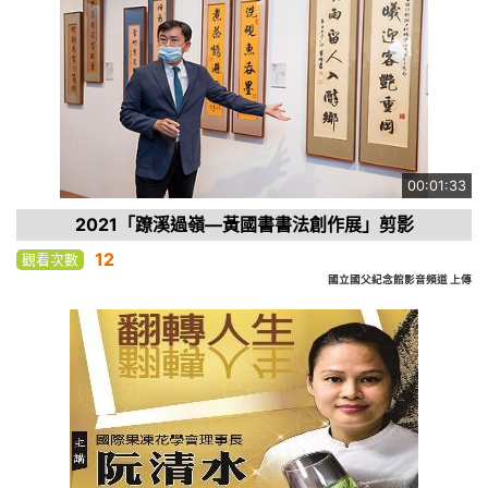
00:01:33
2021「蹽溪過嶺—黃國書書法創作展」剪影
12
觀看次數
國立國父紀念館影音頻道 上傳