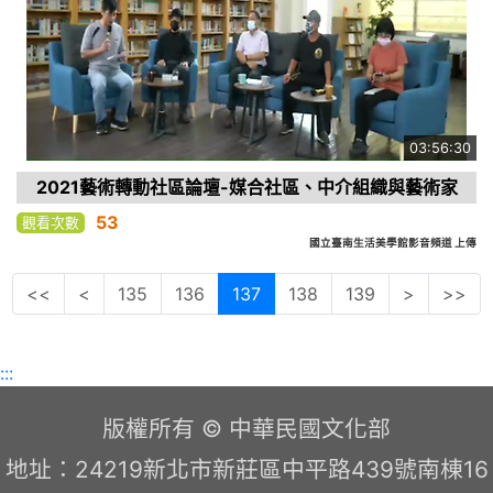
03:56:30
2021藝術轉動社區論壇-媒合社區、中介組織與藝術家
53
觀看次數
國立臺南生活美學館影音頻道 上傳
<<
<
135
136
137
138
139
>
>>
:::
版權所有 © 中華民國文化部
地址：24219新北市新莊區中平路439號南棟16