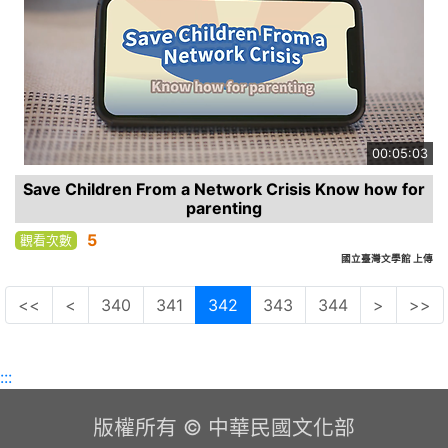
00:05:03
Save Children From a Network Crisis Know how for
parenting
5
觀看次數
國立臺灣文學館 上傳
<<
<
340
341
342
343
344
>
>>
:::
版權所有 © 中華民國文化部