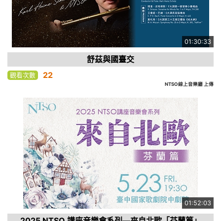
01:30:33
舒茲與國臺交
22
觀看次數
NTSO線上音樂廳 上傳
01:52:03
2025 NTSO 講座音樂會系列—來自北歐「芬蘭篇」