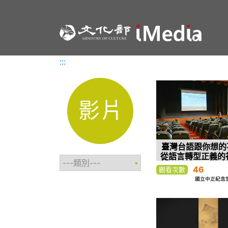
:::
:::
影片
臺灣台語跟你想的
從語言轉型正義的
46
觀看次數
國立中正紀念