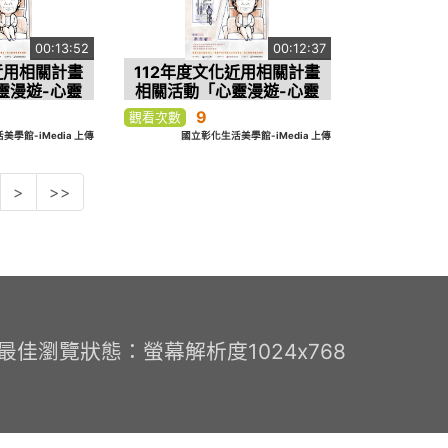
00:13:52
00:12:37
近用相關計畫
112年度文化近用相關計畫
靈漫遊-心靈
相關活動「心靈漫遊-心靈
課」
漫畫課」台中場
9
觀看次數
學館-iMedia 上傳
國立彰化生活美學館-iMedia 上傳
>
>>
0 最佳瀏覽狀態：螢幕解析度1024x768