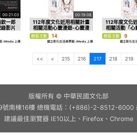
00:21:03
00:19:08
川欽一郎
112年度文化近用相關計畫
112年度文化
紀錄影片
相關活動心靈漫遊-心靈漫
相關活動「心
畫課-南投場次
漫畫
14
9
觀看次數
觀看次數
iMedia 上傳
國立彰化生活美學館-iMedia 上傳
國立彰化生活美
<<
<
215
216
217
218
219
版權所有 © 中華民國文化部
南棟16樓 總機電話：(+886)-2-8512-600
建議最佳瀏覽器 IE10以上、Firefox、Chrome