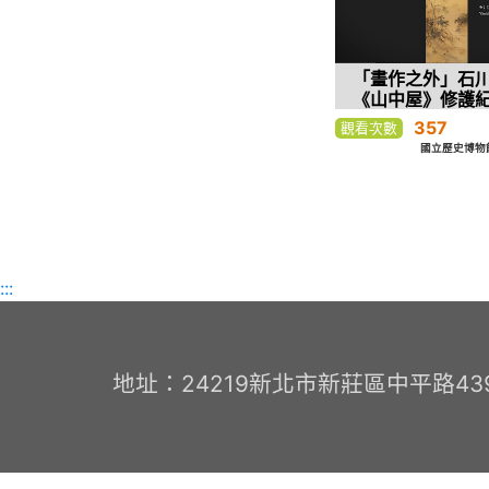
「畫作之外」石
《山中屋》修護
357
觀看次數
國立歷史博物館-
:::
地址：24219新北市新莊區中平路439號