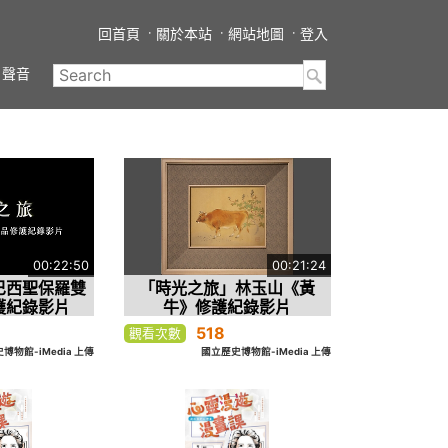
回首頁
關於本站
網站地圖
登入
聲音
00:22:50
00:21:24
巴西聖保羅雙
「時光之旅」林玉山《黃
護紀錄影片
牛》修護紀錄影片
518
觀看次數
博物館-iMedia 上傳
國立歷史博物館-iMedia 上傳