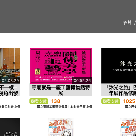
影片
02:03:29
00:55:26
不一樣─
寺廟就是一座工藝博物館特
「沐光之旅」
視角出發
展
年展作品修
138
1025
觀看次數
觀看次數
堂數位影音 上傳
國立臺灣工藝研究發展中心影音平臺 上傳
國立歷史