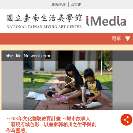
網站地圖
│
回官網
選單
hlsjs-lite: Network error
～108年文化體驗教育計畫 ～城市故事人
「發現府城色彩—以畫家郭柏川之生平與創
作為靈感」