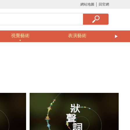
:::
網站地圖
│
回官網
視覺藝術
表演藝術
美