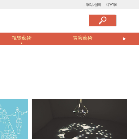
:::
網站地圖
│
回官網
視覺藝術
表演藝術
美