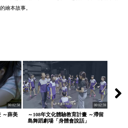
的繪本故事。
Next
00:02:58
00:02:59
～10
 ～薛美
～108年文化體驗教育計畫 ～滯留
工坊
島舞蹈劇場「身體會說話」
日記