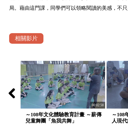
局。藉由這門課，同學們可以領略閱讀的美感，不只
相關影片
Previous
00:02:50
00:02:58
 ～金門
～108年文化體驗教育計畫 ～薪傳
～10
」
兒童舞團「魚我共舞」
人現代