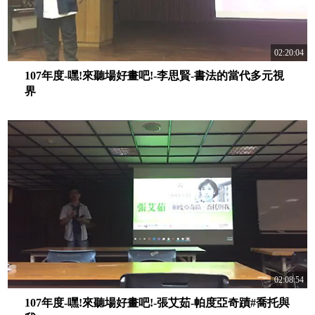
02:20:04
107年度-嘿!來聽場好畫吧!-李思賢-書法的當代多元視
界
02:08:54
107年度-嘿!來聽場好畫吧!-張艾茹-帕度亞奇蹟#喬托與