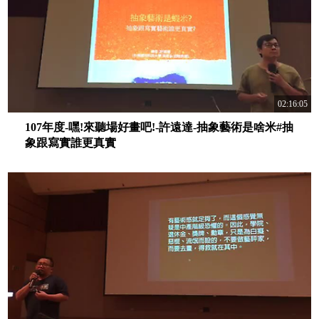
02:16:05
107年度-嘿!來聽場好畫吧!-許遠達-抽象藝術是啥米#抽
象跟寫實誰更真實