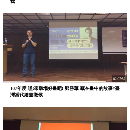
我
02:07:57
107年度-嘿!來聽場好畫吧!-鄭勝華-藏在畫中的故事#臺
灣當代繪畫徵候