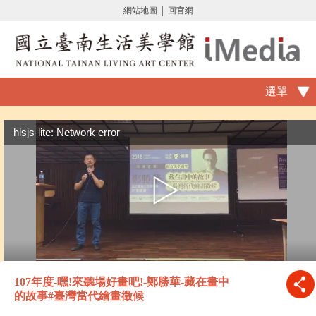
網站地圖
│
回官網
選單
hlsjs-lite: Network error
107年度-嘿!來聽場好畫吧!-鄭勝華-藏在畫中
的故事#臺灣當代繪畫徵候