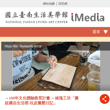
網站地圖
│
回官網
選單
hlsjs-lite: Network error
～108年文化體驗教育計畫 ～姥瑰工坊「圖
紋藏在生活裡-玩皮圖壓日記」