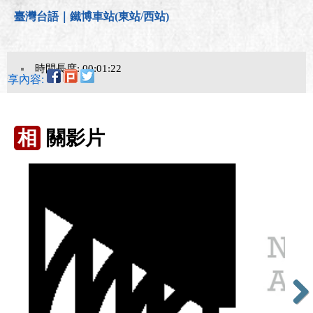
臺灣台語｜鐵博車站(東站/西站)
時間長度: 00:01:22
分享內容:
相
關影片