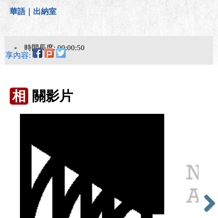
華語｜出納室
時間長度: 00:00:50
分享內容:
相
關影片