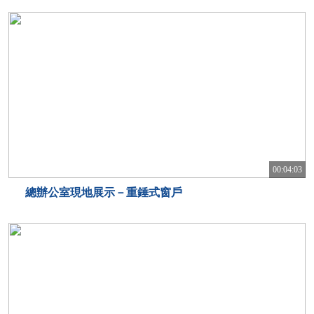
00:04:03
總辦公室現地展示－重錘式窗戶