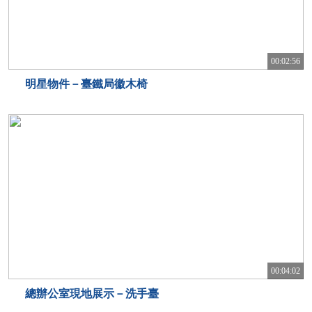
00:02:56
明星物件－臺鐵局徽木椅
00:04:02
總辦公室現地展示－洗手臺