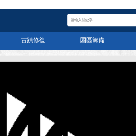
古蹟修復
園區籌備