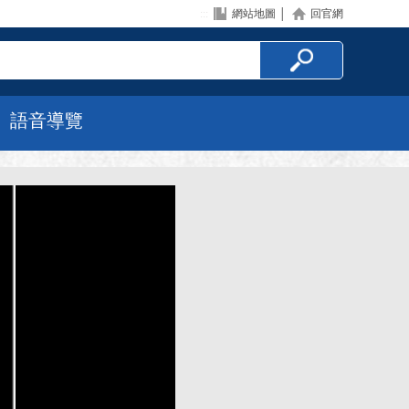
:::
網站地圖
│
回官網
語音導覽