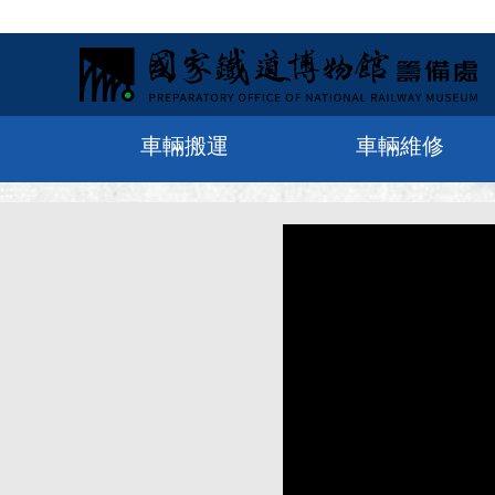
車輛搬運
車輛維修
:::