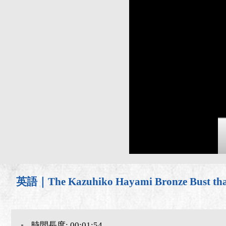
英語｜The Kazuhiko Hayami Bronze Bust that
時間長度: 00:01:54