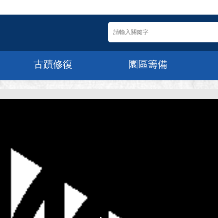
古蹟修復
園區籌備