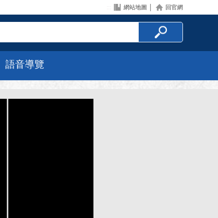
:::
網站地圖
│
回官網
語音導覽