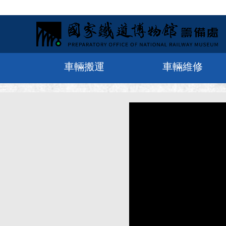
車輛搬運
車輛維修
:::