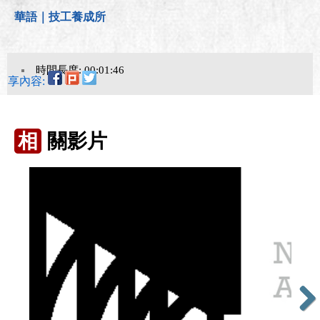
華語｜技工養成所
時間長度: 00:01:46
分享內容:
相
關影片