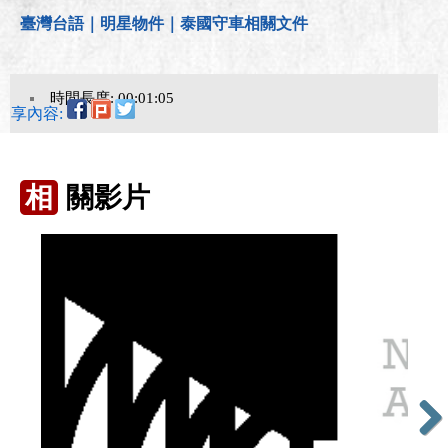
臺灣台語｜明星物件｜泰國守車相關文件
時間長度: 00:01:05
分享內容:
相
關影片