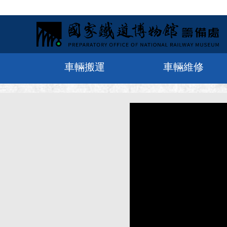
車輛搬運
車輛維修
:::