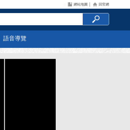
:::
網站地圖
│
回官網
語音導覽