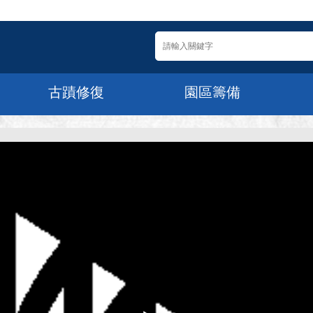
古蹟修復
園區籌備