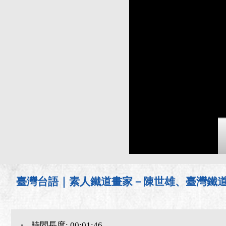
臺灣台語｜素人鐵道畫家－陳世雄、臺灣鐵道攝
時間長度: 00:01:46