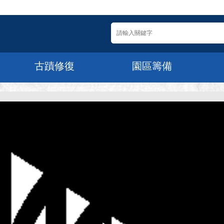
古蹟修復
園區籌備