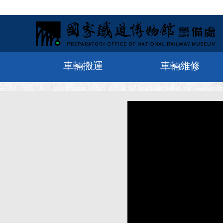
車輛搬運
車輛維修
:::