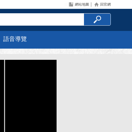
:::
網站地圖
│
回官網
語音導覽