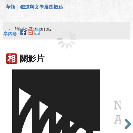
華語｜鐵道與文學展區概述
時間長度: 00:01:02
分享內容:
相
關影片