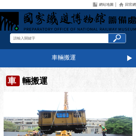
網站地圖
│
回官網
車輛搬運
車
輛搬運