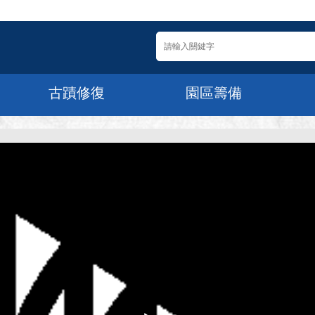
古蹟修復
園區籌備