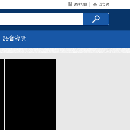
:::
網站地圖
│
回官網
語音導覽