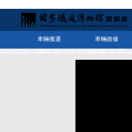
車輛搬運
車輛維修
:::