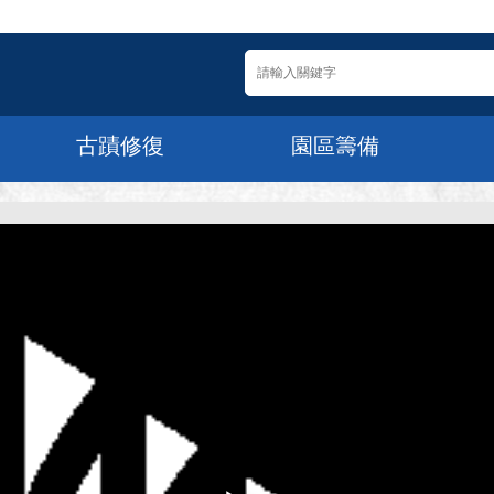
古蹟修復
園區籌備