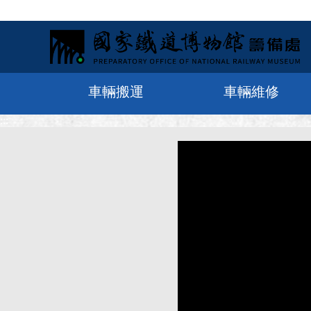
車輛搬運
車輛維修
:::