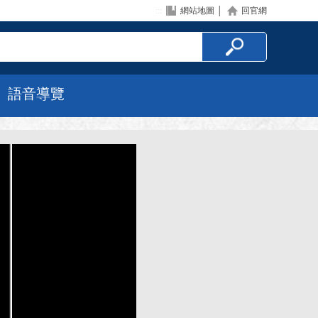
:::
網站地圖
│
回官網
語音導覽