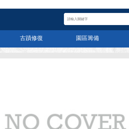
古蹟修復
園區籌備