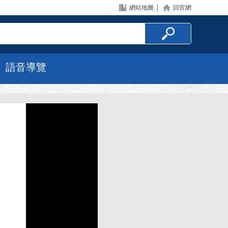
:::
網站地圖
│
回官網
語音導覽