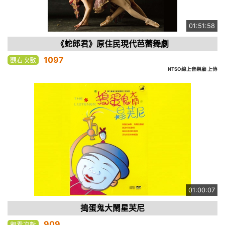
01:51:58
《蛇郎君》原住民現代芭蕾舞劇
1097
觀看次數
NTSO線上音樂廳 上傳
01:00:07
搗蛋鬼大鬧星芙尼
909
觀看次數