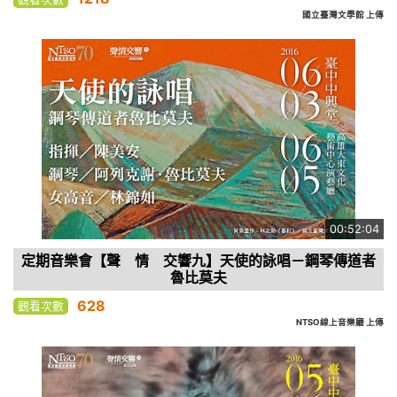
國立臺灣文學館 上傳
00:52:04
定期音樂會【聲 情 交響九】天使的詠唱－鋼琴傳道者
魯比莫夫
628
觀看次數
NTSO線上音樂廳 上傳