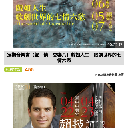
00:27:17
定期音樂會【聲 情 交響八】戲如人生－歌劇世界的七
情六慾
455
觀看次數
NTSO線上音樂廳 上傳