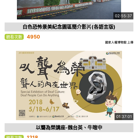
02:55:37
白色恐怖景美紀念園區簡介影片(各語言版)
4950
觀看次數
國家人權博物館 上傳
01:37:01
以聾為榮講座-魏台英、牛暄中
1218
觀看次數