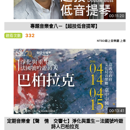
00:11:20
專題音樂會八－【超技低音提琴】
332
觀看次數
NTSO線上音樂廳 上傳
00:13:41
定期音樂會【聲 情 交響七】淨化與重生－法國號吟遊
詩人巴柏拉克