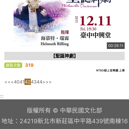
00:26:11
【聖誕神劇】
319
觀看次數
NTSO線上音樂廳 上傳
<<
<
40
41
42
43
44
>
>>
:::
版權所有 © 中華民國文化部
地址：24219新北市新莊區中平路439號南棟16