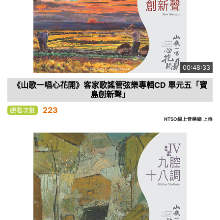
00:48:33
《山歌一唱心花開》客家歌謠管弦樂專輯CD 單元五「寶
島創新聲」
223
觀看次數
NTSO線上音樂廳 上傳