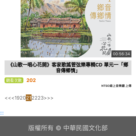
00:56:34
《山歌一唱心花開》客家歌謠管弦樂專輯CD 單元一「鄉
音傳鄉情」
202
觀看次數
NTSO線上音樂廳 上傳
<<
<
19
20
21
22
23
>
>>
:::
版權所有 © 中華民國文化部