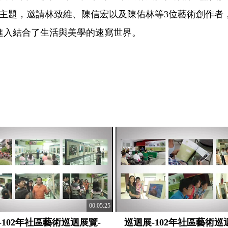
」為主題，邀請林致維、陳信宏以及陳佑林等3位藝術創作
進入結合了生活與美學的速寫世界。
00:05:25
-102年社區藝術巡迴展覽-
巡迴展-102年社區藝術巡