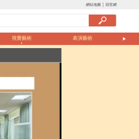
:::
網站地圖
│
回官網
視覺藝術
表演藝術
美