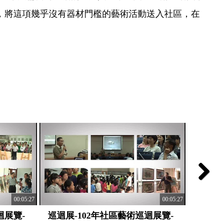
者，將這項幾乎沒有器材門檻的藝術活動送入社區，在
Next
00:05:27
00:05:27
迴展覽-
巡迴展-102年社區藝術巡迴展覽-
巡迴展