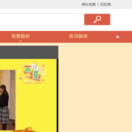
:::
網站地圖
│
回官網
視覺藝術
表演藝術
美