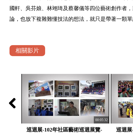
國軒、吳芬娘、林翊琦及蔡馨儀等四位藝術創作者，
論，也放下複雜難懂技法的想法，就只是帶著一顆單
相關影片
Previous
00:05:25
00:05:32
展覽-
巡迴展-102年社區藝術巡迴展覽-
巡迴展