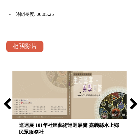
時間長度: 00:05:25
相關影片
Previous
Next
00:05:10
巡迴展-101年社區藝術巡迴展覽-嘉義縣水上鄉
巡迴展
民眾服務社
立圖書