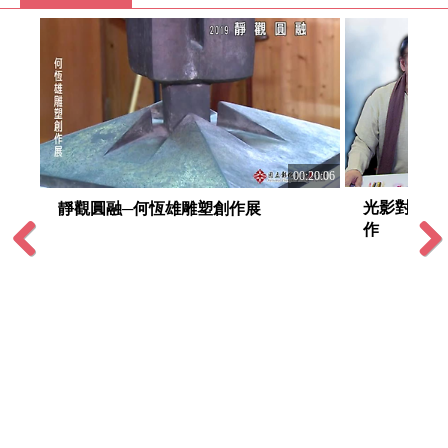
00:20:06
:02:56
光影對話─
靜觀圓融─何恆雄雕塑創作展
！
作
版
Previous
Next