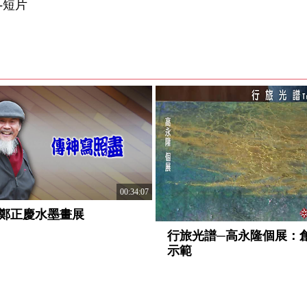
-短片
00:35:29
00:04:45
點土成金-臺灣半線鐵道情 謝嘉亨
膠彩原料
陶藝創作展 2020
策展人