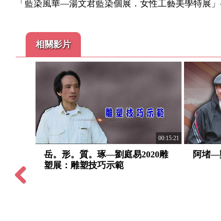
「藍染風華—湯文君藍染個展．女性工藝美學特展」
相關影片
行旅光譜─高永隆個展：
00:02:34
介紹
譜─高永隆個展：創作技巧
Previous