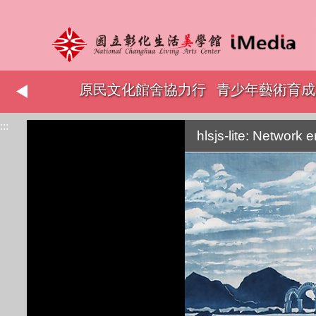
志工表揚
原民文化館舍協力行
青少年藝術育成
:::
銷
hlsjs-lite: Network e