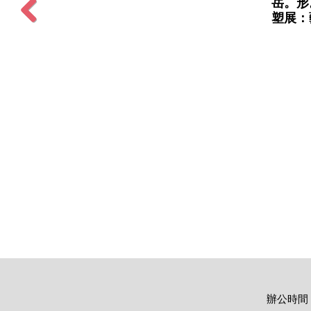
岳。形
塑展：
Previous
辦公時間：週