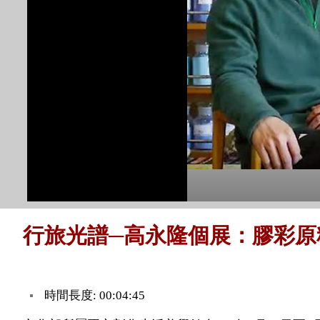
行旅光譜─高永隆個展：膠彩原
時間長度: 00:04:45