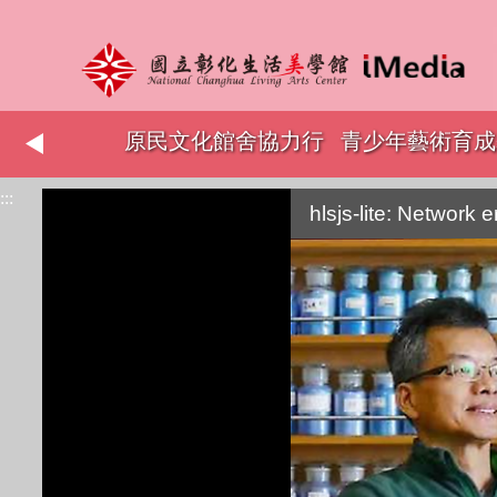
志工表揚
原民文化館舍協力行
青少年藝術育成
:::
銷
hlsjs-lite: Network e