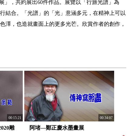
個展」，共約展出60件作品。展覽以「行旅光譜」為
行結合。「光譜」的「光」意涵多元，在精神上可以
色澤，也造就畫面上的更多光芒。欣賞作者的創作，
00:34:07
00:15:21
阿堵—鄭正慶水墨畫展
點土成
020雕
陶藝創