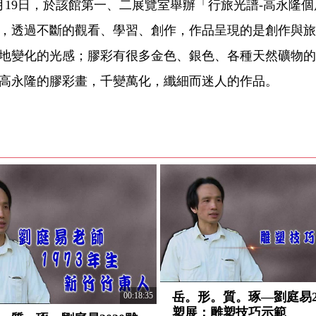
5月19日，於該館第一、二展覽室舉辦「行旅光譜-高永隆
，透過不斷的觀看、學習、創作，作品呈現的是創作與旅
地變化的光感；膠彩有很多金色、銀色、各種天然礦物的
高永隆的膠彩畫，千變萬化，纖細而迷人的作品。
岳。形。質。琢—劉庭易2
00:18:35
塑展：雕塑技巧示範