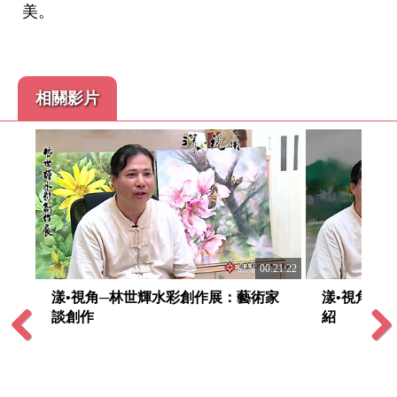
美。
相關影片
:10:52
00:21:22
範揮
漾•視角─林世輝水彩創作展：藝術家
漾•視角─
談創作
紹
Previous
Next