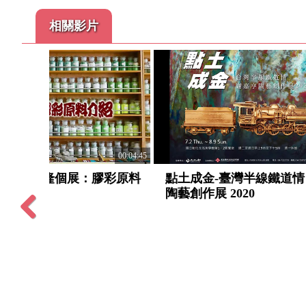
相關影片
00:35:29
 謝嘉亨
00:03:58
策展人曾仰賢-藝術介入空間
任大賢
Previous