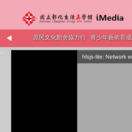
志工表揚
原民文化館舍協力行
青少年藝術育成
:::
銷
hlsjs-lite: Network e