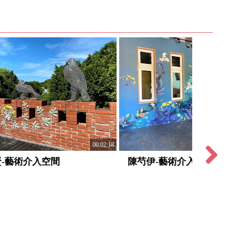
00:31:57
頌讚寶島-趙宗冠巨幅創作展
00:02:18
Next
紅土