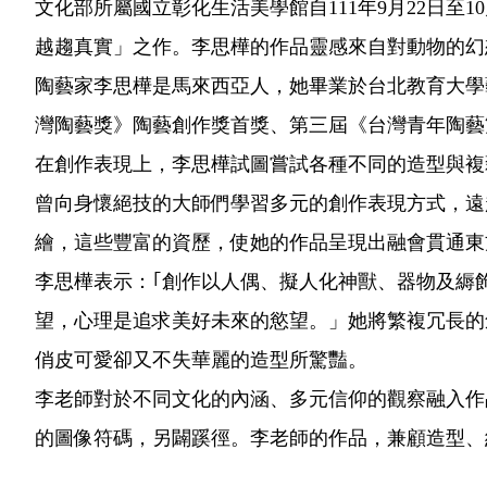
文化部所屬國立彰化生活美學館自111年9月22日至
越趨真實」之作。李思樺的作品靈感來自對動物的幻
陶藝家李思樺是馬來西亞人，她畢業於台北教育大學
灣陶藝獎》陶藝創作獎首獎、第三屆《台灣青年陶藝
在創作表現上，李思樺試圖嘗試各種不同的造型與複
曾向身懷絕技的大師們學習多元的創作表現方式，遠
繪，這些豐富的資歷，使她的作品呈現出融會貫通東
李思樺表示：｢創作以人偶、擬人化神獸、器物及縟
望，心理是追求美好未來的慾望。」她將繁複冗長的
俏皮可愛卻又不失華麗的造型所驚豔。
李老師對於不同文化的內涵、多元信仰的觀察融入作
的圖像符碼，另闢蹊徑。李老師的作品，兼顧造型、