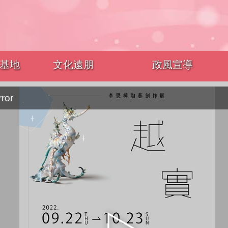
基地
文化遠朋
政風宣導
rror