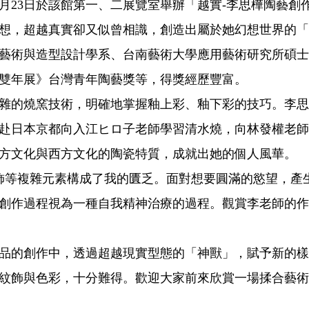
10月23日於該館第一、二展覽室舉辦「越實-李思樺陶藝
想，超越真實卻又似曾相識，創造出屬於她幻想世界的「
藝術與造型設計學系、台南藝術大學應用藝術研究所碩士
雙年展》台灣青年陶藝獎等，得獎經歷豐富。
雜的燒窯技術，明確地掌握釉上彩、釉下彩的技巧。李思
赴日本京都向入江ヒロ子老師學習清水燒，向林發權老師
方文化與西方文化的陶瓷特質，成就出她的個人風華。
飾等複雜元素構成了我的匱乏。面對想要圓滿的慾望，產
創作過程視為一種自我精神治療的過程。觀賞李老師的作
品的創作中，透過超越現實型態的「神獸」，賦予新的樣
紋飾與色彩，十分難得。歡迎大家前來欣賞一場揉合藝術