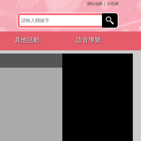
:::
網站地圖
│
回官網
其他活動
語音導覽