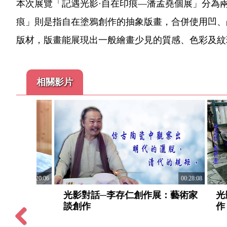
本次展覽「記遇光影·自在印痕—潘孟堯個展」分為
痕」則是指自在塗鴉創作的抽象版畫，合併使用凹、
版材，版畫能展現出一般繪畫少見的質感、色彩及紋
相關影片
00:17:35
00:10:52
作展：作
妙簡漫行─李憲專書法創作展：示
漾•視
範揮毫
術家談