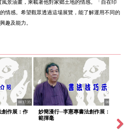
實風景油畫，乘載著他對家鄉土地的情感。「自在印
的情感。希望觀眾透過這場展覽，能了解運用不同的
興趣及能力。
00:14:23
00:11:29
展：作
掬光焙影─林芳仕琉璃創作展
雲煙