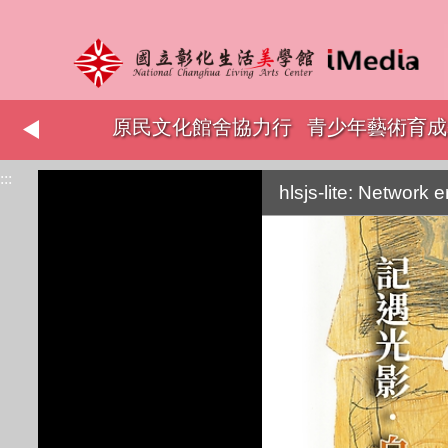
志工表揚
原民文化館舍協力行
青少年藝術育成
:::
銷
hlsjs-lite: Network e