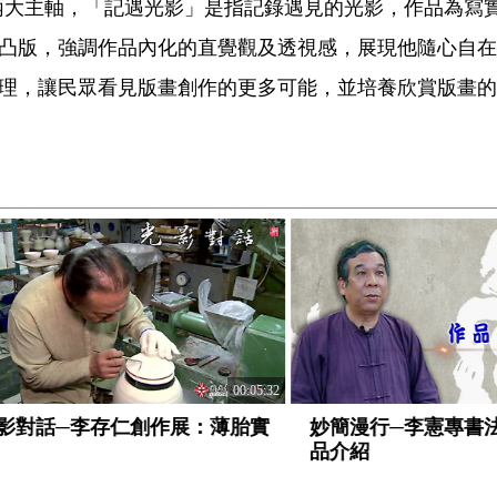
兩大主軸，「記遇光影」是指記錄遇見的光影，作品為寫
凸版，強調作品內化的直覺觀及透視感，展現他隨心自在
理，讓民眾看見版畫創作的更多可能，並培養欣賞版畫的
00:21:22
角─林世輝水彩創作展：藝
漾•視角─林世輝水彩創作
創作
品介紹